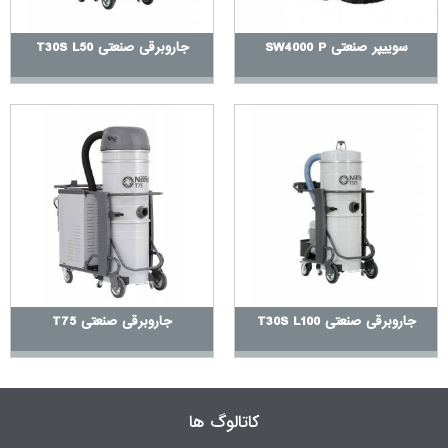
نظافت کف نیز بهترین دستگاه سوییپر است که دارای مدل های بزرگ و
سرنشین دار می باشد و توانایی نظافت 16000 متر مربع در ساعت را
سوییپر صنعتی SW4000 P
جاروبرقی صنعتی T30S L50
دارد. مدل های دیگری از سوییپر نیز وجود دارند که باتری دار بوده و
برای نظافت محیط های داخلی کارخانه ها استفاده می شوند.
انتقال مواد
برای انتقال و جابجایی لعاب و رنگ دانه ها در طی فرایند رنگ زدن
سرامیک و کاشی از مکنده صنعتی استفاده می گردد. در هنگام لعاب زدن
و خشک کردن در طی فرایند تولید ظروف چینی نیز این دستگاه ها بسیار
پرکاربرد می باشند. استفاده از مکنده در چنین محیط هایی موجب
تسریع در عملیات تولید می گردد که باعث می شود تا حد زیادی بازده
کاری نیز افزایش یابد.
جاروبرقی صنعتی T30S L100
جاروبرقی صنعتی T75
کاتالوگ ها