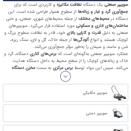
سوییپر صنعتی
یک دستگاه
نظافت مکانیزه
و کاربردی است که برای
جمع‌آوری گرد و غبار و زباله‌ها
از سطوح هموار طراحی شده است. این
دستگاه در
محیط‌های مختلف
از جمله محیط‌های شهری، صنعتی، و حتی
ساختمان‌های اداری و مسکونی
مورد استفاده قرار می‌گیرد. سوییپرهای
صنعتی به دلیل
قدرت و کارایی بالای
خود، قادر به نظافت سطوح بزرگ و
کوچک هستند و انواع
آلودگی‌ها
از جمله خاک، گل و لای، سنگ ریزه،
شن و ماسه، و سیمان را به‌طور مؤثر جمع‌آوری می‌کنند.
عملکرد سوییپر صنعتی به‌گونه‌ای است که
برس‌های کناری
دستگاه، گرد و
خاک و زباله‌های کوچک را از سطح محیط به داخل دستگاه هدایت
می‌کنند. سپس این مواد توسط
برس مرکزی
به سمت
مخزن دستگاه
هدایت شده و در آنجا جمع‌آوری می‌شوند. این فرآیند باعث می‌شود که
سوییپر صنعتی یکی از
قدرتمندترین ابزارها
برای جاروب و نظافت
محوطه‌های وسیع و سخت باشد.
سوییپر مکانیکی
با توجه به
افزایش تقاضا
و
محبوبیت
سوییپرهای صنعتی، این دستگاه‌ها
در
مدل‌ها و ابعاد مختلفی
تولید می‌شوند که هر کدام ویژگی‌ها و
قابلیت‌های خاص خود را دارند. این
تنوع
به کاربران امکان می‌دهد تا
سوییپر دستی
دستگاهی متناسب با نیازهای خاص خود انتخاب کنند و از
مزایای آن
بهره‌مند شوند. سوییپرهای صنعتی به‌طور کلی جایگزین
روش‌های دستی و